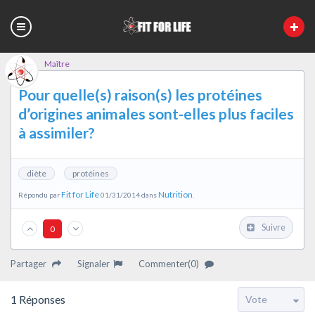
Maître
Pour quelle(s) raison(s) les protéines
d’origines animales sont-elles plus faciles
à assimiler?
diète
protéines
Fit for Life
Nutrition
Répondu par
01/31/2014 dans
.
Suivre
0
Partager
Signaler
Commenter(0)
1
Réponses