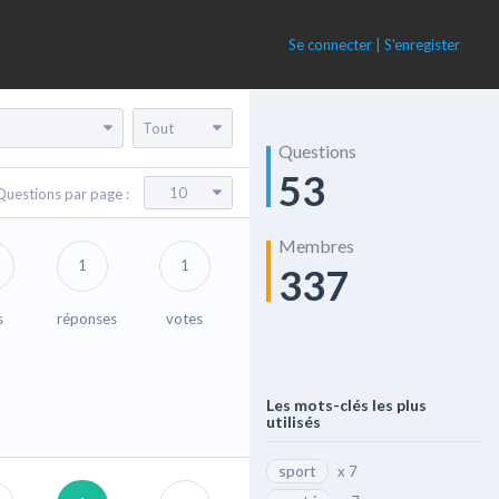
Se connecter | S'enregister
Tout
Questions
53
10
Questions par page :
Membres
1
1
337
s
réponses
votes
Les mots-clés les plus
utilisés
sport
x 7