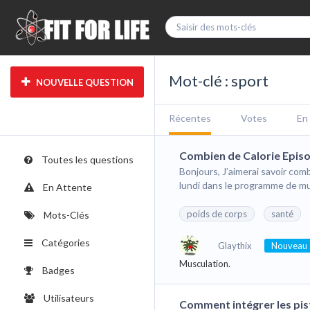
Mot-clé : sport
NOUVELLE QUESTION
Récentes
Votes
En
Combien de Calorie Episo
Toutes les questions
Bonjours, J’aimerai savoir com
lundi dans le programme de mu
En Attente
poids de corps
santé
Mots-Clés
Catégories
Glaythix
Nouveau
Musculation.
Badges
Utilisateurs
Comment intégrer les pis