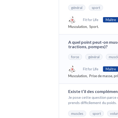
général
sport
Fit for Life
Maître
Musculation,
Sport.
A quel point peut-on musc
tractions, pompes)?
force
général
muscl
Fit for Life
Maître
Musculation,
Prise de masse, pr
Existe t’il des compléme
Je pose cette question parce 
prends difficilement du poids.
muscles
sport
volu