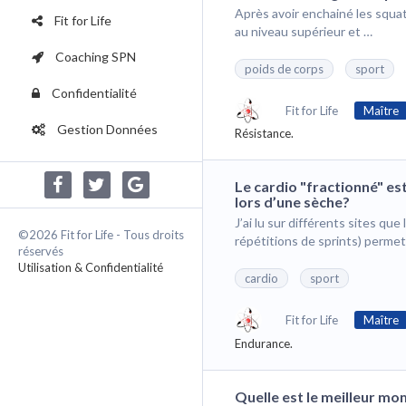
Après avoir enchainé les squats
Fit for Life
au niveau supérieur et …
Coaching SPN
poids de corps
sport
Confidentialité
Fit for Life
Maître
Gestion Données
Résistance.
Le cardio "fractionné" es
lors d’une sèche?
J’ai lu sur différents sites qu
©2026 Fit for Life - Tous droits
répétitions de sprints) permet
réservés
Utilisation & Confidentialité
cardio
sport
Fit for Life
Maître
Endurance.
Quelle est le meilleur mo