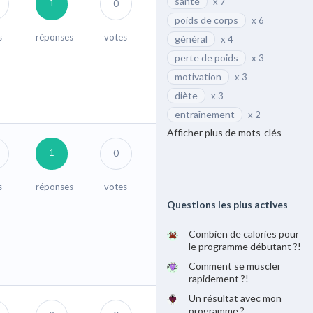
santé
x 7
1
0
poids de corps
x 6
s
réponses
votes
général
x 4
perte de poids
x 3
motivation
x 3
diète
x 3
entraînement
x 2
Afficher plus de mots-clés
1
0
s
réponses
votes
Questions les plus actives
Combien de calories pour
le programme débutant ?!
Comment se muscler
rapidement ?!
Un résultat avec mon
programme ?