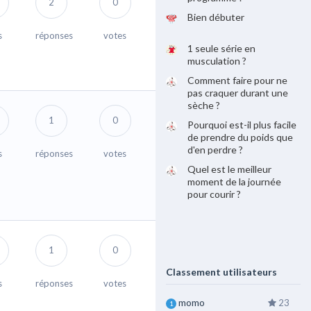
2
0
Bien débuter
s
réponses
votes
1 seule série en
musculation ?
Comment faire pour ne
pas craquer durant une
sèche ?
1
0
Pourquoi est-il plus facile
de prendre du poids que
d'en perdre ?
s
réponses
votes
Quel est le meilleur
moment de la journée
pour courir ?
1
0
Classement utilisateurs
s
réponses
votes
momo
23
1