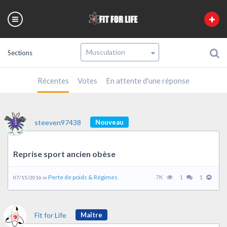
Sections
Récentes
Votes
En attente d'une réponse
steeven97438
Nouveau
Reprise sport ancien obèse
Perte de poids & Régimes.
7K
1
1
07/15/2016 in
Fit for Life
Maître